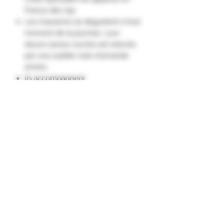
France dés 791.
Les macarons se dégustent à tout
moment de la journée. Leur
douce saveur sucrée est relevée
par une subtile note d'amande
amère.
Ils accompagnent
avantageusement les
champagnes et les vins liquoreux."
A conserver au frais et au sec.
Ingrédients
Amandes (40,7%), sucre, sirop de
sucre inverti, miel (7,5%), fécules de
pommes de terre, blancs
d'œufs déshydratés et arôme
d'amande amère.
Présence de gluten et traces