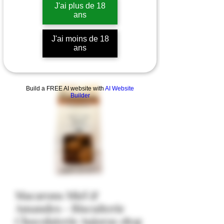
J'ai plus de 18
ans
J'ai moins de 18
ans
Build a FREE AI website with
AI Website
Builder
Macarons Miel &
Amandes - Biscuiterie
Chocolaterie Aujoras 180g