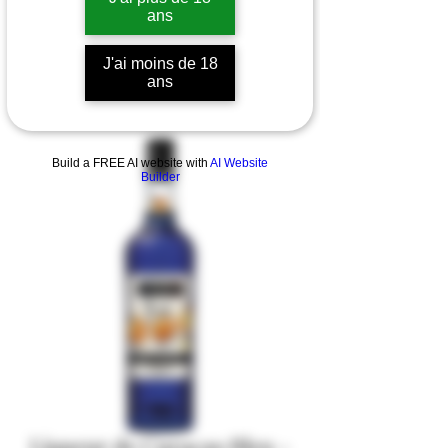
ans
J'ai moins de 18
ans
Build a FREE AI website with
AI Website
Builder
Liqueur de Curaçao Bleu -