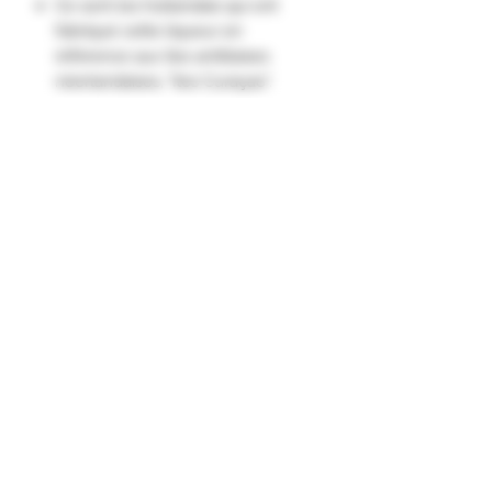
Ce sont les hollandais qui ont
fabriqué cette liqueur en
référence aux îles antillaises
néerlandaises, "Iles Curaçao".
Sa couleur bleue colore
chaleureusement les cocktails.
Nez : Aromatique, rond, d'écorce
d'orange douce.
Saveur : Douceur de l'orange avec
des notes d'écorces."
Formulaire d'abonnement
Envoyer