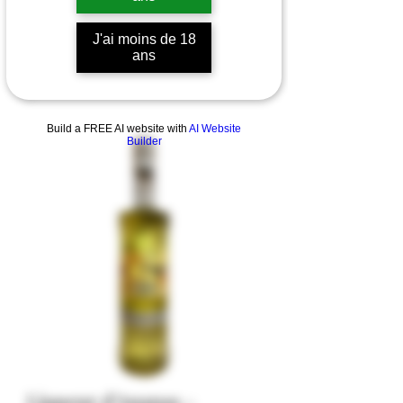
J'ai moins de 18
ans
Build a FREE AI website with
AI Website
Builder
Liqueur d'Ananas -