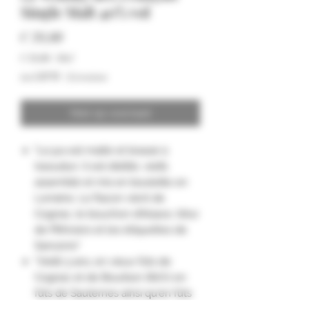
Single Malt 40% vol
Prijs
€ 39,00
€ 39,00
/
50cl
€ 39,00
incl.BTW
|
Livraison
per
50
Centiliters
Niet op voorraad
"Le jus est malté et brassé à
Issoudun. Il est distillé, vieilli,
assemblé et mis en bouteille en
Lorraine. Le flacon vient de
Cognac, le bouchon d’Alsace, l’étui
de Pithiviers et les étiquettes de
Sancerre"
"Vieilli 3 ans, en vieux fûts de
Cognac et de Bourbon (80%) en
fûts de Sauternes ainsi qu'en fûts