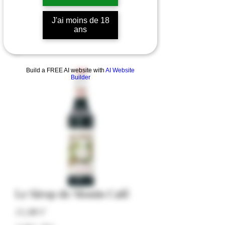
J'ai moins de 18
ans
Build a FREE AI website with
AI Website
Builder
Le Sirop de Monin Café
Hinta
11,00 €