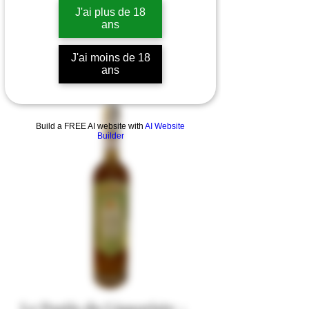
J'ai plus de 18
ans
J'ai moins de 18
ans
Build a FREE AI website with
AI Website
Builder
Le Pastis du Liquoriste -