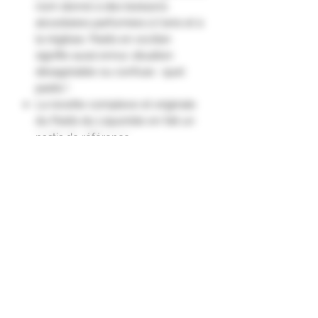
nom donné à des boissons
alcoolisées parfumées à l'anis et à
la réglisse. Pastis en occitan
signifie aussi ennui, situation
désagréable ou confuse : quel
pastis !
La recette complexe et originale
du Pastis du Liquoriste en fait un
pastis de référence.
Toutes les saveurs de la Provence,
les épices venues d’ailleurs, la
rondeur de la vanille, l’onctuosité
et la douceur de la réglisse, les
accents de menthe et de poivre
apportent caractère et
complexité."