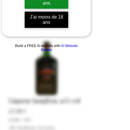
ans
J'ai moins de 18
ans
Build a FREE AI website with
AI Website
Builder
Liqueur Jungfrau 30% vol
Hinta
23,00 €
23,00 €
/
70cl
23,00 €
ALV Sisällytetty
|
Livraison