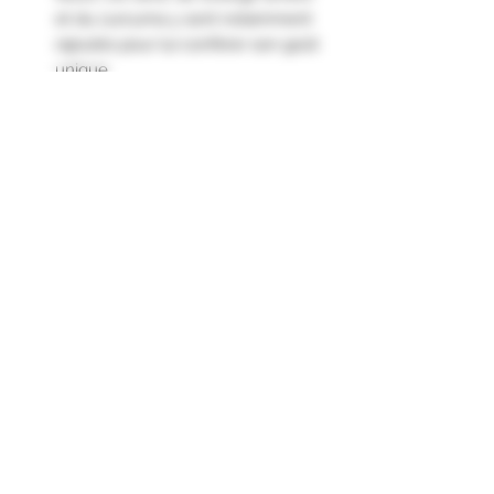
et du curcuma y sont notamment
rajoutés pour lui conférer son goût
unique.
Nez : Arômes de fruits confits, de
zeste d’orange, d’anis et de fleur
Bouche : Goût sucré et gourmand,
balancé par l’anis, le zeste
d’orange, du réglisse et du poivre."
Formulaire d'abonnement
Envoyer