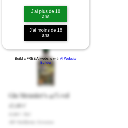
J'ai plus de 18
ans
J'ai moins de 18
ans
Build a FREE AI website with
AI Website
Builder
Gin Meunier's 42% vol
Hinta
43,00 €
43,00 €
/
70cl
43,00 €
ALV Sisällytetty
|
Livraison
per