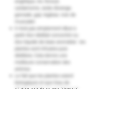
angélique, iris, fenouil,
cardamome, zeste d’orange,
grenade, goji, réglisse, noix de
muscade).
Il n’est pas simplement dilué à
partir d’un distillat concentré ou
d’un liquide de base aromatisé : les
plantes sont infusées puis
distillées. Cela donne une
meilleure conservation des
arômes.
Le fait que les plantes soient
biologiques et que l’eau de
dilution soit de source (Vercors)
ajoute une qualité et une
authenticité, qui se ressent dans le
produit fini.
Au nez : très puissant, caractère
herbacé frais, notes épicées-
poivrées dès l’attaque.