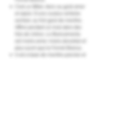
C'est un Bitter, donc au goût amer
et épicé. D'une couleur ambrée
sombre, au fort goût de menthe.
Affiné pendant 12 mois dans des
fûts de chêne. Le Brancamenta
est moins amer, moins alcoolisé et
plus sucré que le Fernet Branca.
Il est à base de menthe poivrée et
d'une trentaine de plantes et
d'herbes aromatiques du monde
entier, dont la recette est restée
secrète.
A déguster seul ou en cocktail.
C'est aussi un remède efficace
contre les excès de l'alcool/de la
table."