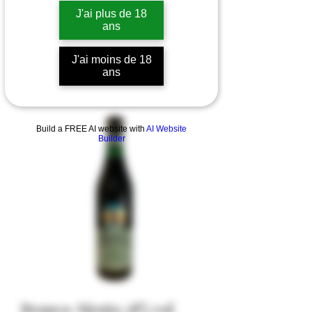
J'ai plus de 18
ans
J'ai moins de 18
ans
Build a FREE AI website with
AI Website
Builder
Branca-Menta 28% vol