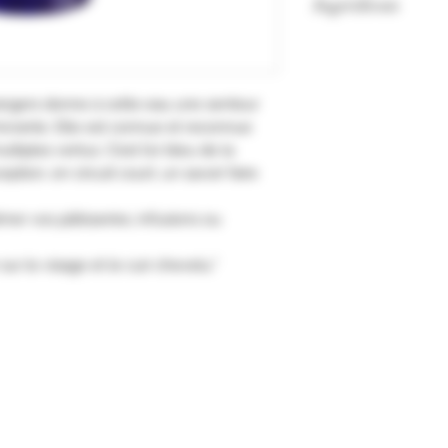
Ingrédients
Eau, fleurs d’orange
’orangers donne à cette eau une senteur
ivrante. Elle est connue et reconnue
tiples vertus. C’est l’or bleu de la
ption, en circuit court, un savoir faire
mer vos pâtisseries, infusions ou
ur le visage et le cuir chevelu."