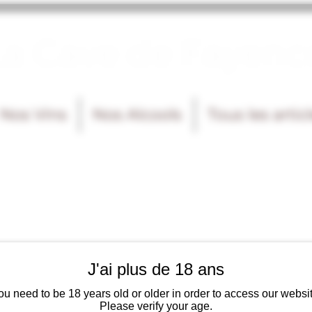
La Cave de Fayenc
Nos Vins
Nos Alcools
Tous les artic
J'ai plus de 18 ans
ou need to be 18 years old or older in order to access our websit
Please verify your age.