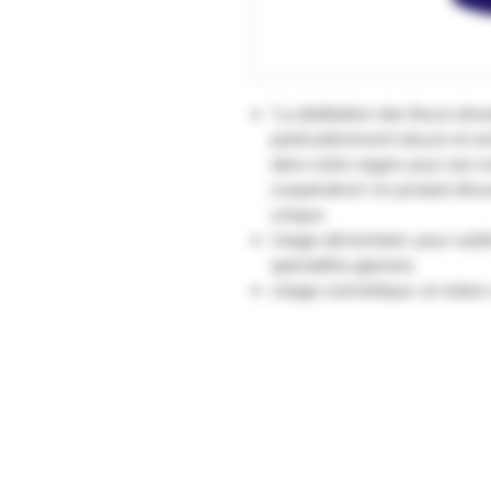
"La distillation des fleurs d
particulièrement douce et en
dans notre région pour ses mul
coopérative! Un produit d’exce
unique.
Usage alimentaire: pour subli
spécialités glacées.
Usage cosmétique: en lotion s