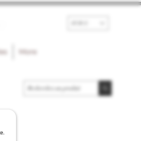
e
EUR (€)
les
More
e.