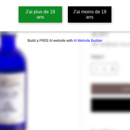
Eau distillée
J'ai plus de 18
J'ai moins de 18
Nérolium Val
ans
ans
Hinta
10,50 €
Build a FREE AI website with
AI Website Builder
ALV Sisällytetty
|
Livra
Määrä
*
LIS