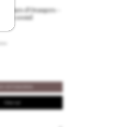
 de Fleurs d'Orangers -
lauris 100ml
ison
ÄÄ OSTOSKORIIN
Osta nyt