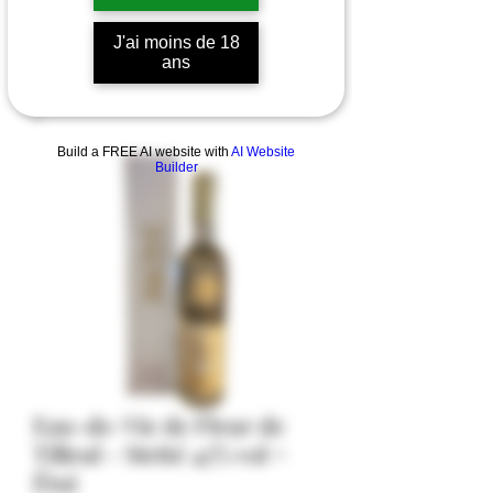
J'ai moins de 18
ans
Build a FREE AI website with
AI Website
Builder
Eau-de-Vie de Fleur de
Tilleul - Metté 45% vol +
Étui