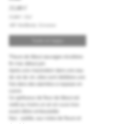
Hinta
33,00 €
33,00 €
/
35cl
33,00 €
ALV Sisällytetty
|
Livraison
per
35
Centiliters
Tuote on loppu
"Fleurs de tilleul sauvages récoltées
fin mai, début juin.
Après une macération dans une eau
de vie de vin, elles sont distillées une
fois dans des alambics à repasse en
cuivre.
Ce spiritueux de fleur de tilleul est
vieilli au moins un an en cuve inox
avant d’être embouteillé.
Nez : subtile, aux notes de fleurs et
de miel.
Palais : fin et floral, aux saveurs de