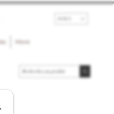
e
EUR (€)
les
More
e.