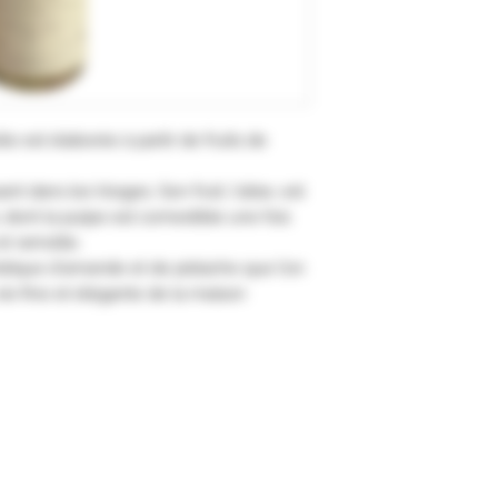
le est élaborée à partir de fruits de
ant dans les Vosges. Son fruit, l'alise, est
s, dont la pulpe est comestible une fois
t ramollie.
stique d'amande et de pistache que l'on
ie fine et élégante de la maison