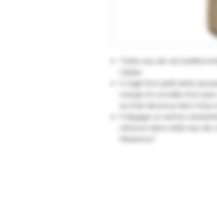
"Cette eau-de-vie traditionnel
l'alisier.
Il s'agit d'un petit arbre pouss
orangé et a la taille d'un poi
sa chair devenue bien mûre e
Il dégage un arôme caractéri
retrouve dans cette eau-de-v
Massenez."