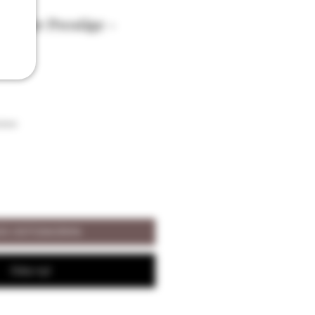
Alisier Prestige -
 vol
ison
ÄÄ OSTOSKORIIN
Osta nyt