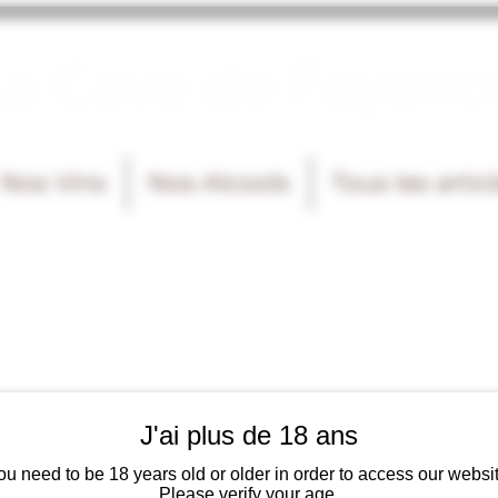
La Cave de Fayenc
Nos Vins
Nos Alcools
Tous les artic
J'ai plus de 18 ans
ou need to be 18 years old or older in order to access our websit
Please verify your age.