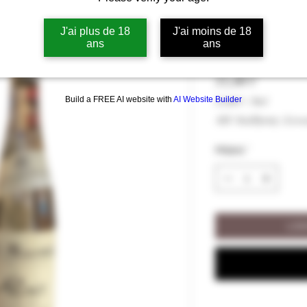
Eau-de-Vie d'
J'ai plus de 18
J'ai moins de 18
Massenez 43%
ans
ans
Hinta
55,00 €
Build a FREE AI website with
AI Website Builder
55,00 €
/
70cl
55,00 €
ALV Sisällytetty
|
Livra
per
70
Määrä
*
Centiliters
LIS