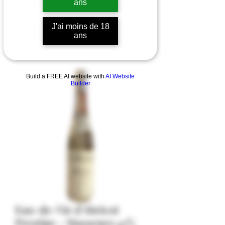
ans
J'ai moins de 18
ans
Build a FREE AI website with
AI Website
Builder
Eau-de-Vie d'Abricot
Prestige - Massenez 43%