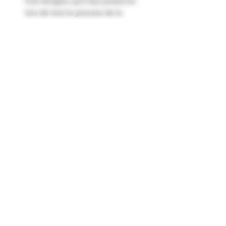
fruit d’origine qu’il faut préserver
lors de tout le process de la
fermentation et de la distillation.
Cette eau de vie exprime le goût
frais et gourmand de l’abricot bien
mûr, associé à une discrète note
d’amande.
Formulaire d'abonnement
Envoyer