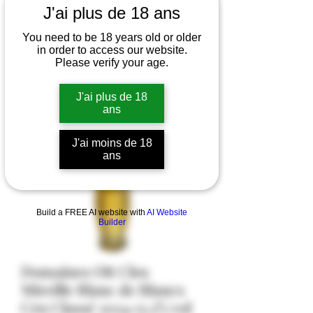
J'ai plus de 18 ans
You need to be 18 years old or older
in order to access our website.
Please verify your age.
J'ai plus de 18
ans
J'ai moins de 18
ans
Build a FREE AI website with
AI Website
Builder
Domaines Ott Clos
Mireille Blanc de Blancs
Cru Classé 2024 13,5% vol