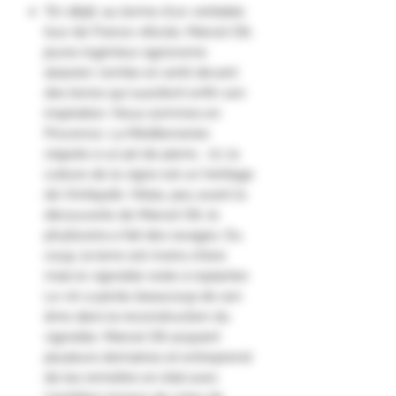
"En 1896, au terme d'un véritable
tour de France viticole, Marcel Ott,
jeune ingénieur agronome
alsacien, tombe en arrêt devant
des terres qui suscitent enfin son
inspiration. Nous sommes en
Provence. La Méditerranée
clapote à un jet de pierre... Ici, la
culture de la vigne est un héritage
de l'Antiquité. Hélas, peu avant la
découverte de Marcel Ott, le
phylloxéra a fait des ravages. Du
coup, la terre est moins chère
mais le vignoble reste à replanter.
Le vin a perdu beaucoup de son
âme dans la reconstruction du
vignoble. Marcel Ott acquiert
plusieurs domaines et entreprend
de les remettre en état avec