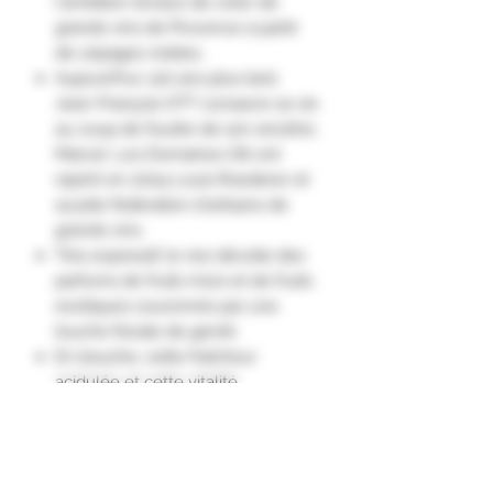
l'ambition tenace de créer de
grands vins de Provence à partir
de cépages nobles.
Aujourd'hui, 120 ans plus tard,
Jean-François OTT consacre sa vie
au coup de foudre de son ancêtre,
Marcel. Les Domaines Ott ont
rejoint en 2004 Louis Roederer et
sa jolie fédération d'artisans de
grands vins.
Très expressif, le nez dévoile des
parfums de fruits mûrs et de fruits
exotiques couronnés par une
touche florale de genêt.
En bouche, cette fraîcheur
acidulée et cette vitalité
s’épanouissent sur des arômes de
miel, avant d’offrir une finale
croquante."