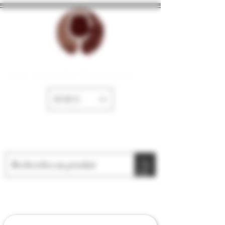
La Cave de Fayence
EUR (€)