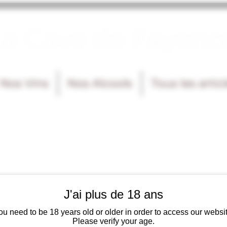
La Cave de Fayenc
Nos Vins
Nos Alcools
Tous les artic
J'ai plus de 18 ans
ou need to be 18 years old or older in order to access our websit
Please verify your age.