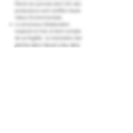
Monts du lyonnais dont 70% des
producteurs sont certifiés Haute
Valeur Environmentale.
Le processus d'élaboration
respecte le fruit, et tient compte
de sa fragilité : la macération des
pêches dans l'alcool a lieu dans
des cuves inox rotatives, à l'abri de
l'air et de la lumière.
Nez : Fruité, très aromatique,
comme une pêche fraîchement
coupée.
Saveur : Généreuse de fruits
gorgés de soleil."