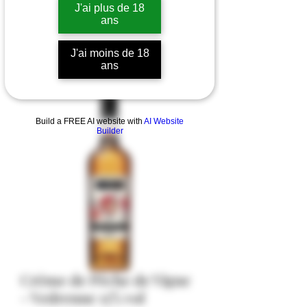
J'ai plus de 18
ans
J'ai moins de 18
ans
Build a FREE AI website with
AI Website
Builder
Crème de Pêche de Vigne
- Vedrenne 15% vol