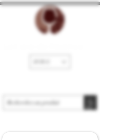
La Cave de Fayence
EUR (€)