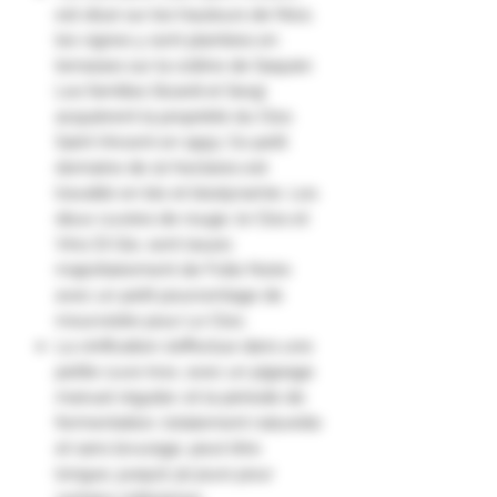
est situé sur les hauteurs de Nice,
les vignes y sont plantées en
terrasses sur la colline de Saquier.
Les familles Sicardi et Sergi
acquièrent la propriété du Clos
Saint Vincent en 1993. Ce petit
domaine de 10 hectares est
travaillé en bio et biodynamie. Les
deux cuvées de rouge, le Clos et
Vino Di Gio, sont issues
majoritairement de Folle Noire
avec un petit pourcentage de
mourvèdre pour Le Clos.
La vinification s’effectue dans une
petite cuve inox, avec un pigeage
manuel régulier, et la période de
fermentation, totalement naturelle
et sans levurage, peut être
longue, jusqu’à 30 jours pour