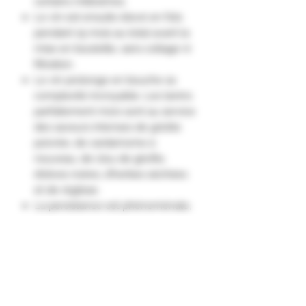
certains millésimes.
Le vin est ensuite élevé en fûts
pendant 15 mois au total avant la
mise en bouteille, sans collage ni
filtration.
Le vin prolonge en bouche sa
complexité incroyable. Les tanins
parfaitement mûrs sont au service
des saveurs intenses de griotte
poivrée, de cardamome à
nouveau, de clou de girofle,
d’olives noires, d’herbes séchées
et de réglisse.
La persistance est phénoménale,
et l’on retrouve, comme dans le
Clos, quelques nuances délicates
d’orange amère dans la finale."
Appellation Bellet Contrôlée
Vin Biologique et contrôlé Bio-