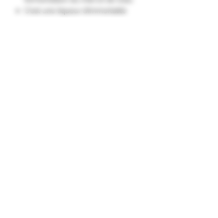
C'est une liqueur d’immortalité
des druides celtes!
Ce breuvage alcoolisé, doux
et liquoreux est issu de trois
ingrédients nobles et naturels :
le miel, la levure et l'eau."
Formulaire d'abonnement
Envoyer