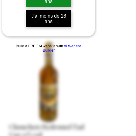
ans
J'ai moins de 18
ans
Build a FREE AI website with
AI Website
Builder
Chouchen Hydromel Tad
Coz 13% vol