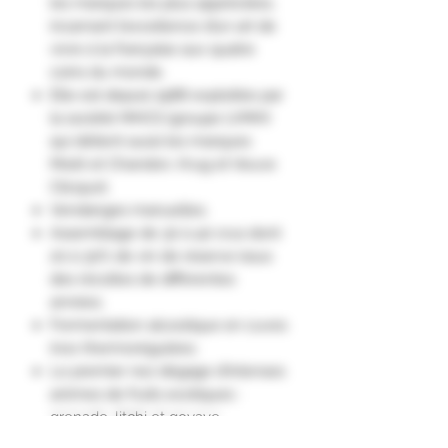
les marques les plus appréciées,
incarnant l’excellence d’un art de
vivre à la française aux quatre
coins du monde.
Elle est depuis 1988 exploitée par
la société MHCS (groupe LVMH)
qui détient aussi les marques
Moët et Chandon, Krug et Veuve
Clicquot.
Vendanges manuelles.
Assemblage de 30 à 40 crus dont
20 à 30% de vin de réserve issus
des récoltes de différentes
années.
Fermentation alcoolique en cuves
inox thermorégulées.
Le premier nez dégage d’intenses
arômes de fruits exotiques :
grenade, litchi et goyave,
soutenus par des essences