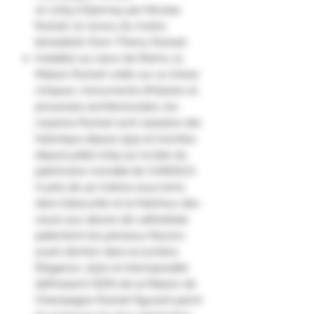
en 1729 à Épernay par Nicolas
Ruinart, le neveu du moine
bénédictin Dom Thierry Ruinart.
Installée au cœur de Reims, la
Maison Ruinart veille sur un trésor.
Uniques, monuments d’histoire et
prouesses architecturales, les
crayères Ruinart sont classées site
historique depuis 1931 et inscrites
depuis juillet 2015 sur la liste du
patrimoine mondial de l’UNESCO.
À près de 40 mètres sous terre,
dans l’obscurité et la fraîcheur des
caves aux allures de cathédrale
patientent les précieux flacons
avant d’entrer dans la lumière.
Élégance, style et intemporalité
définissent l’ADN de la Maison de
Champagne Ruinart figurant parmi