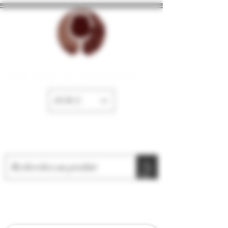
La Cave de Fayence
EUR (€)