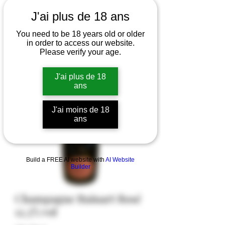
J'ai plus de 18 ans
You need to be 18 years old or older
in order to access our website.
Please verify your age.
J'ai plus de 18
ans
J'ai moins de 18
ans
Build a FREE AI website with
AI Website
Builder
Champagne Ruinart Rosé
12,5% vol