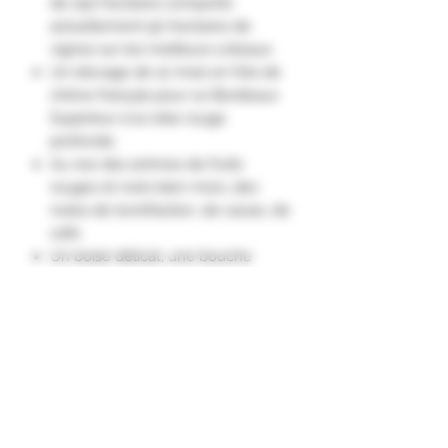
de 250 hectares comporte
actuellement 90 hectares de
vignes sur les meilleurs coteaux.
Un élevage de 12 mois en fûts de
chêne français pour ce Bordeaux
Supérieur à la robe rouge
profonde.
Au nez des arômes de fruits
rouges et noirs bien mûrs, des
notes de torréfaction, de cacao, de
café.
Un boisé délicat, une bouche
ample, soyeuse et aux tanins
veloutés."
Appellation Bordeaux Supérieur
Contrôlée
Haute Valeur Environnementale