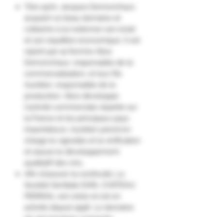
"Dès 1970, Jacques Demonchaux
acquiert ce beau domaine et
s'attache à lui redonner son éclat
et son équilibre économique. Il est
rejoint par sa femme Alice
Demonchaux, responsable de la
commercialisation, et leur fils
Aurélien, responsable de la
production. Alice développe
l'activité commerciale répartie sur
la France et les principaux pays
importateurs. Aurélien prend en
charge le vignoble et la vinification
et assure le développement
qualitatif des vins.
Afin d'assurer la continuité, La
Société familiale EARL CHÂTEAU
PIERRAIL est créée et est en
activité depuis 1996. Le domaine