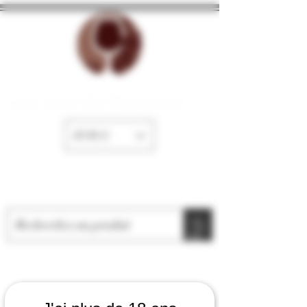
La Cave de Fayence
EUR (€)