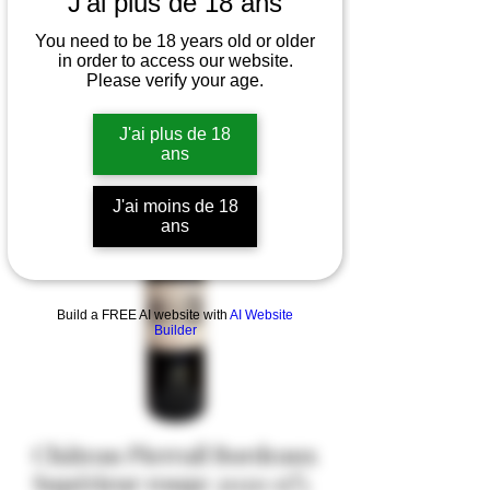
J'ai plus de 18 ans
You need to be 18 years old or older
in order to access our website.
Please verify your age.
J'ai plus de 18
ans
J'ai moins de 18
ans
Build a FREE AI website with
AI Website
Builder
Château Pierrail Bordeaux
Supérieur rouge 2020 15%