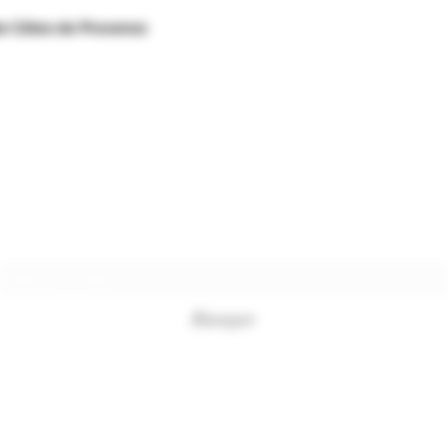
ée Côtes de Provence
Formulaire d'abonnement
Envoyer
+33494761420