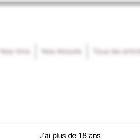
La Cave de Fayenc
Nos Vins
Nos Alcools
Tous les artic
J'ai plus de 18 ans