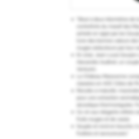
"Situé à deux kilomètres de 
contreforts du massif des Ma
acheté en 1990 par les Gourj
l’une des bonnes valeurs des
rouges séducteurs par leur so
En 2012, Jean-Louis Gourjon
Alexandre Audinet, un coupl
Venturini.
Le Château Maravenne compt
classées en AOC Côtes de P
Récolte à maturité, macératio
pour une extraction aromatiq
alcoolique thermorégulée. F
Ce vin aux élégants reflets r
fruits rouges et de cassis.
Souple et rond en bouche, il 
fruitées et savoureuses."