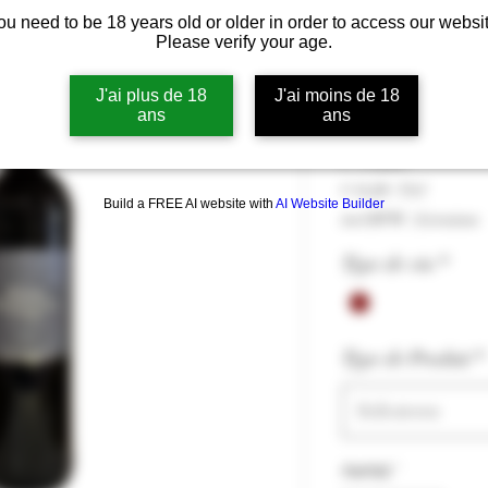
ou need to be 18 years old or older in order to access our websit
Château Mar
Please verify your age.
Réserve" rou
Agriculture B
J'ai plus de 18
J'ai moins de 18
ans
ans
Prijs
€ 14,20
€ 14,20
/
75cl
Build a FREE AI website with
AI Website Builder
€ 14,20
incl.BTW
|
Livraison
per
75
Type de vin
*
Centiliters
Type de Produit
*
Selecteren
Aantal
*