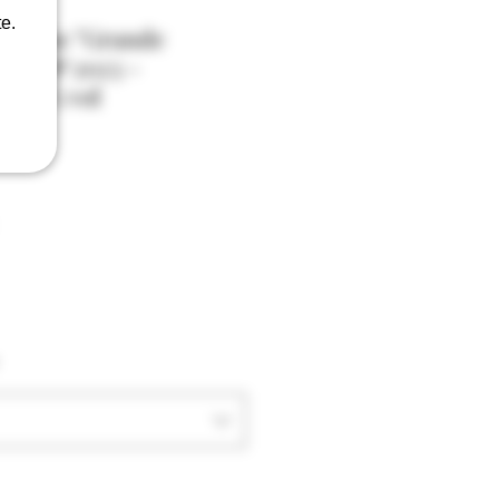
e.
avenne "Grande
ge AOP 2023 -
io 14% vol