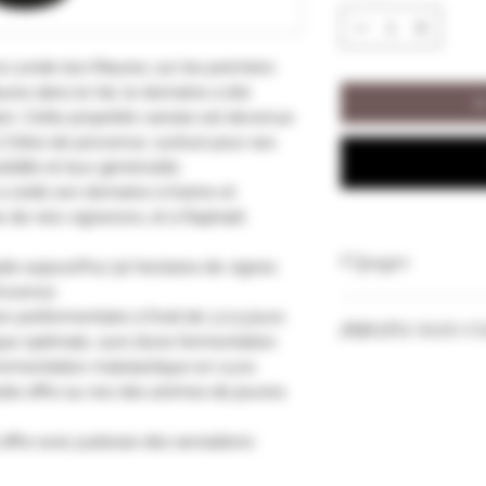
la Londe-les-Maures, sur les premiers
ures dans le Var, le domaine a été
I
on. Cette propriété varoise est devenue
 Côtes de provence, surtout pour ses
lidité et leur générosité.
 a cédé son domaine à Karine et
e de néo-vignerons, et à Raphaël
Cépages
e aujourd'hui 30 hectares de vignes
rovence.
Grenache
n préfermentaire à froid de 3 à 5 jours
PHOTO NON C
Syrah
ue optimale, suivi d’une fermentation
ermentation malolactique en cuve.
Les Millésimes et
ubis offre au nez des arômes de jeunes
selon nos stocks.
offre avec justesse des sensations