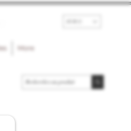
e
EUR (€)
les
More