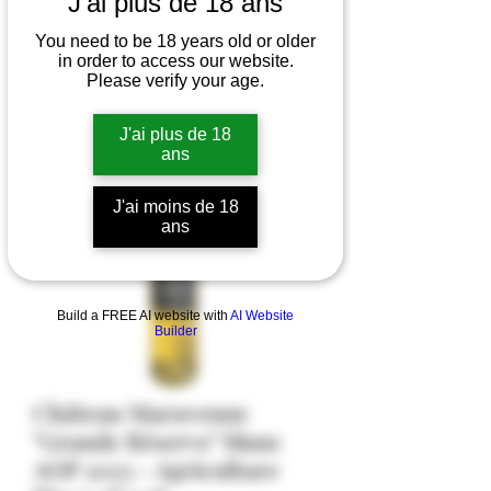
J'ai plus de 18 ans
You need to be 18 years old or older
in order to access our website.
Please verify your age.
J'ai plus de 18
ans
J'ai moins de 18
ans
Build a FREE AI website with
AI Website
Builder
Château Maravenne
"Grande Réserve" blanc
AOP 2025 - Agriculture