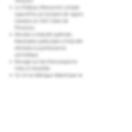
Venturini.
Le Château Maravenne compte
aujourd'hui 30 hectares de vignes
classées en AOC Côtes de
Provence.
Récolte à maturité optimale.
Macération pelliculaire à froid afin
d’extraire la quintessence
aromatique.
Élevage sur lies fines jusqu’à la
mise en bouteille.
Ce vin se distingue d’abord par sa
robe d’une très belle brillance.
Issu exclusivement de Rolle, il en
restitue tout le caractère avec
vivacité et fraîcheur : citron,
ananas, fruits exotiques."
Appellation D'Origine Protégée
Côtes de Provence