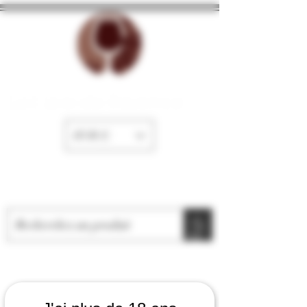
La Cave de Fayence
EUR (€)