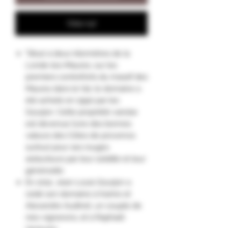
Osta nyt
"Situé à deux kilomètres de la
Londe-les-Maures, sur les
premiers contreforts du massif des
Maures dans le Var, le domaine a
été acheté en 1990 par les
Gourjon. Cette propriété varoise
est devenue l’une des bonnes
valeurs des Côtes de provence,
surtout pour ses rouges
séducteurs par leur solidité et leur
générosité.
En 2012, Jean-Louis Gourjon a
cédé son domaine à Karine et
Alexandre Audinet, un couple de
néo-vignerons, et à Raphaël