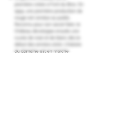
première créée à Font du Broc. En
1994, une première production de
rouge est vendue au public.
Reconnu pour son savoir-faire, le
Château développe ensuite une
cuvée de rosé et de blanc dès le
début des années 2000. L’histoire
du domaine est en marche.
Nez : Élégant, fruité, fruits
exotiques mûrs.
Bouche : Ample, puissante, fruits
mûrs exotiques, belle longueur."
Appellation D'Origine Protégée
Côtes de Provence
Cépage
Rolle 100%