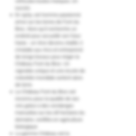
véhicules toutes marques. Un
succès.
En 1979, cet homme passionné
arrive sur les terres de Font du
Broc. Alors qu'il recherche un
endroit pour accueillir son futur
haras - un rêve devenu réalité, il
s'installe aux Arcs et entreprend
de longs travaux pour ériger le
Château Font du Broc. Un
vignoble unique et une écurie de
notoriété mondiale sortent alors
de terre.
Le Château Font du Broc est
reconnu pour la qualité de ses
vins grâce à des vendanges
manuelles sur les 28 hectares du
domaine, certifiés en agriculture
biologique.
La gamme Château est la