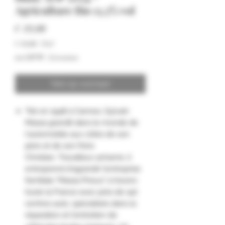
Agriculture Bio 13,5% vol
Prijs
€ 19,00
€ 19,00
/
75cl
€ 19,00
incl.BTW
|
Livraison
per
75
Centiliters
Niet op voorraad
"Né en 1948 à Cannes, Sylvain
Massa grandit dans le monde de
l'automobile aux côtés de son
père et de son frère
Christian. Travailleur acharné, il
entreprend d'agrandir l'entreprise
familiale "Massa Pneus" à travers
toute la France avec près de 140
centres auto, spécialisés dans la
réparation et l'entretien de