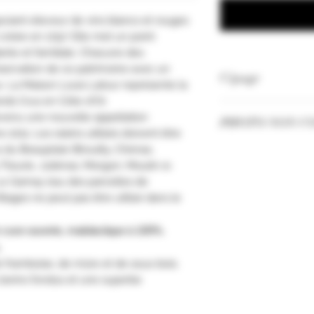
ociant-éleveur de vins blancs et rouges
créée en 1797. Elle met un point
nte et familiale. Chacune des
servation de ce patrimoine avec un
Cépage
ux. La Maison Louis Latour représente la
nds Crus en Côte-d'Or.
Gamay
enu une nouvelle appellation
PHOTO NON C
 2011. Les raisins utilisés doivent être
du Beaujolais (Brouilly, Chénas,
Les Millésimes et
 Fleurie, Juliénas, Morgon, Moulin-à-
selon nos stocks.
Le Gamay issu des parcelles de
llages ne peut pas être utilisé dans le
n cuve ouverte, malolactique à 100%.
.
 framboise, de mûre et de sous-bois.
tanins fondus et une superbe