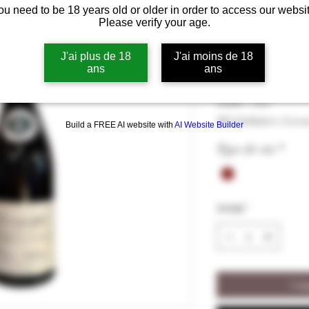
ou need to be 18 years old or older in order to access our websit
Bourgogne G
Please verify your age.
Latour rouge 
J'ai plus de 18
J'ai moins de 18
ans
ans
Pris
18,00 €
18,00 €
/
75cl
18,00 €
MVA Inkludert
|
Livra
Build a FREE AI website with
AI Website Builder
per
75
Type de vin
*
Centiliter
Antall
*
Legg