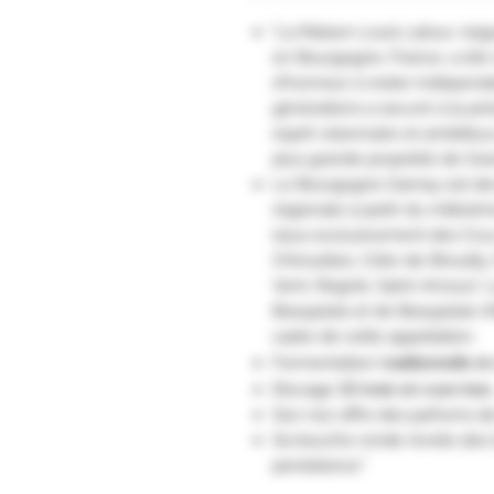
"La Maison Louis Latour, nég
en Bourgogne, France, a été 
d'honneur à rester indépenda
générations a œuvré à la pré
esprit visionnaire et ambitie
plus grande propriété de Gra
Le Bourgogne Gamay est dev
régionale à partir du millésime
issus exclusivement des Crus 
Chiroubles, Côte-de-Brouilly,
Vent, Régnié, Saint-Amour). 
Beaujolais et de Beaujolais-Vi
cadre de cette appellation.
Fermentation t
raditionnelle e
Elevage
10 mois en cuve inox
Son nez offre des parfums de
Sa bouche ronde révèle des 
persistance."