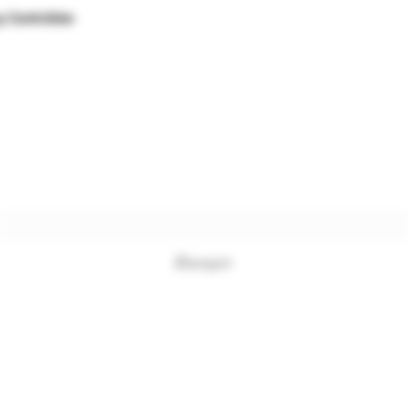
 Contrôlée
Formulaire d'abonnement
Envoyer
+33494761420