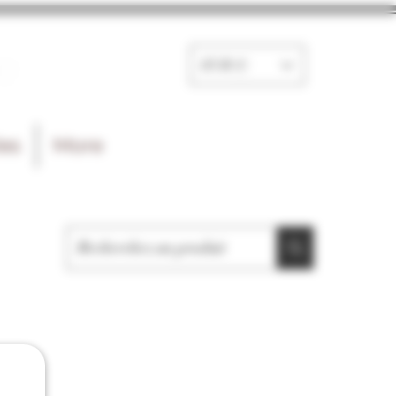
e
EUR (€)
les
More