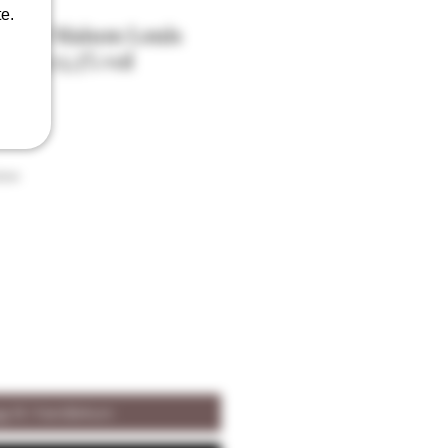
e.
amay Maison Louis
2023 13,5% vol
ison
 til i handlekurv