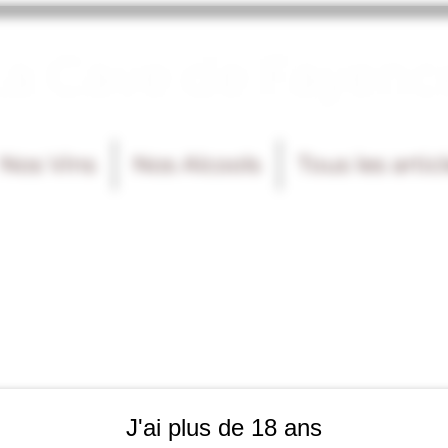
La Cave de Fayenc
Nos Vins
Nos Alcools
Tous les artic
J'ai plus de 18 ans