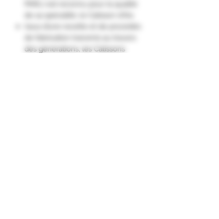
PARLI est reconnu pour la qualité
de sa spécialité, le Calisson d'Aix.
Issus d’une recette et de procédés
de fabrication transmis au travers
des générations, les Calissons
d’Aix Léonard PARLI sont
confectionnés de façon artisanale
dans la Fabrique de La Maison à
Aix-en-Provence dans un circuit
de production que Léonard
PARLI maîtrise dans sa totalité,
depuis les matières premières
rigoureusement sélectionnées
jusqu'au produit fini travaillé
minutieusement.
Ingrédients
44% fruits confits, 42% amandes, sirop