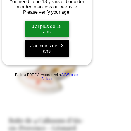
You need to be 18 years old or older
in order to access our website.
Please verify your age.
J'ai plus de 18
ans
J'ai moins de 18
ans
Build a FREE AI website with
AI Website
Builder
Boite de 4 Calissons d'Aix-
en-Provence - Léonard