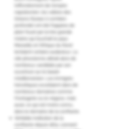
l'effondrement de l'empire
napoléonien, les vallées des
Grisons (Suisse ô combien
profonde) ont été frappées de
plein fouet par la très grande
misère qui touchait le pays.
Marseille et l'Afrique du Nord
tentaient certains audacieux. La
cité phocéenne attirait alors de
nombreux candidats par son
ouverture sur le bassin
méditerranéen. Les immigrés
helvétiques excellaient dans de
nombreux domaines comme
l'horlogerie ou le négoce, mais
aussi, ce qui est moins connu,
dans le domaine de la confiserie.
Véritable institution de la
confiserie depuis 1874, Léonard