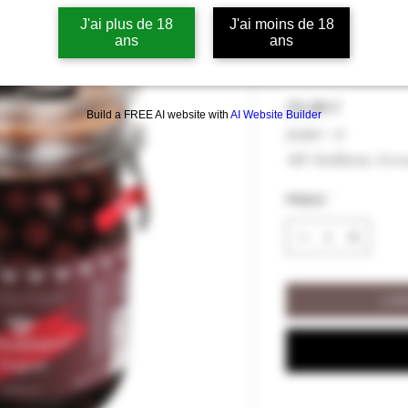
J'ai plus de 18
J'ai moins de 18
Bocal de Griot
ans
ans
Distilleries 
Hinta
29,00 €
Build a FREE AI website with
AI Website Builder
29,00 €
/
1l
29,00 €
ALV Sisällytetty
|
Livra
per
1
Määrä
*
Liter
LIS