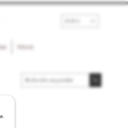
e
EUR (€)
les
More
e.