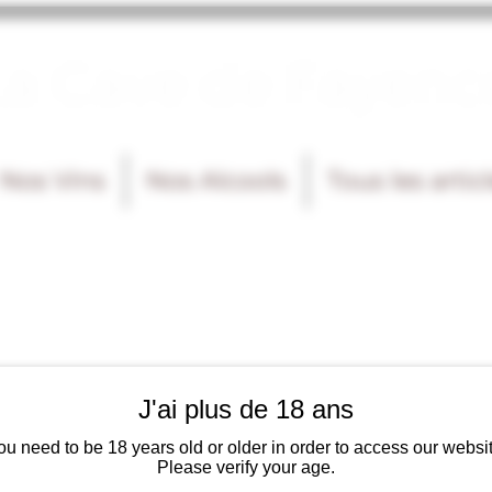
La Cave de Fayenc
Nos Vins
Nos Alcools
Tous les artic
J'ai plus de 18 ans
ou need to be 18 years old or older in order to access our websit
Please verify your age.