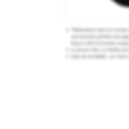
"Plébiscitées dans le monde e
savoureuses griottes sauvag
liqueur dont la recette uniq
Le bocal 1 litre Le Parfait est
Date de durabilité : au moins