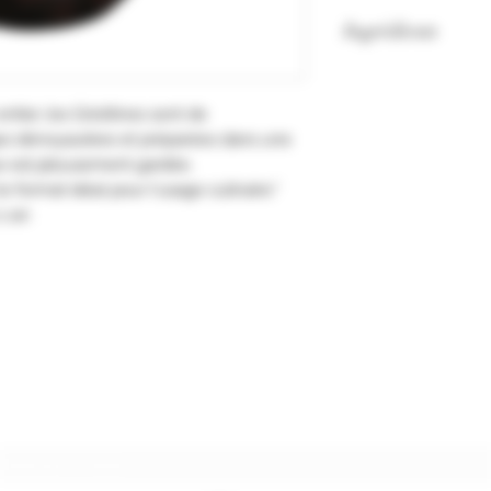
Ingrédients
Griottes 53%, sucre,
10% de Kirsch.
ntier, les Griottines sont de
es dénoyautées et préparées dans une
ue est jalousement gardée.
 le format idéal pour l'usage culinaire."
 1 an
Formulaire d'abonnement