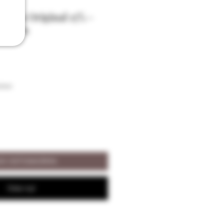
tines Original 15% -
Peureux
ison
ÄÄ OSTOSKORIIN
Osta nyt