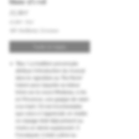
blanc 9% vol
Hinta
13,50 €
13,50 €
/
75cl
13,50 €
ALV Sisällytetty
|
Livraison
per
75
Centiliters
Tuote on loppu
"Bau ! La tradition provençale
attribue l'introduction du muscat
dans le vignobles au "Roi René"
(raison pour laquelle sa statue
trône sur le cours Mirabeau, à Aix
en Provence, une grappe de raisin
à la main). S'il est incontestable
que celui-ci l'appréciait, en réalité
ce cépage était déjà présent au
moins un siècle auparavant. À
Forcalquier, il était cultivé au