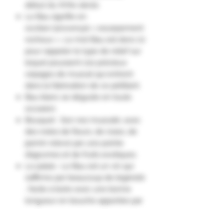
début du XVIIe siècle.
Le Bau signifie en
occitan/provençal « escarpement
rocheux ». Le mot Bau est donc ici
pour rappeler le type de relief sur
lequel poussent ces précieux
cépages de muscat qui entrent
dans la fabrication de ce pétillant.
Bau blanc se déguste en toute
occasion.
Bouquet : Son nez muscaté, avec
des notes de fleurs, de roses, de
jasmin relevé par une pointe
d’agrumes et de fruits exotiques.
Le palais : Le Bau est un vin qui
s’affirme par beaucoup de légèreté
; facile à boire avec une bonne
longueur en bouche apportée par
le muscat. Son goût plutôt fruité,
très aromatique caractéristique