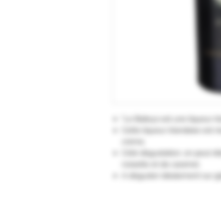
"Le Baileys est une liqueur i
Cette liqueur irlandaise est r
crème.
Côté dégustation, on peut di
noisette et de caramel.
A déguster idéalement sur gla