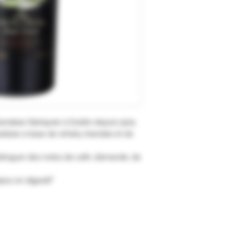
rlandaise fabriquée à Dublin depuis 1974.
éalisée à base de whisky irlandais et de
stinguer des notes de café, d’amande, de
ce en digestif."