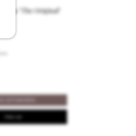
 Cream "The Original"
ison
ÄÄ OSTOSKORIIN
Osta nyt