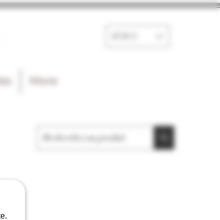
e
EUR (€)
les
More
e.