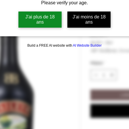
Please verify your age.
Baileys Irish
17% vol
J'ai plus de 18
J'ai moins de 18
ans
ans
Hinta
20,50 €
20,50 €
/
70cl
Build a FREE AI website with
AI Website Builder
20,50 €
ALV Sisällytetty
|
Livra
per
70
Määrä
*
Centiliters
LIS