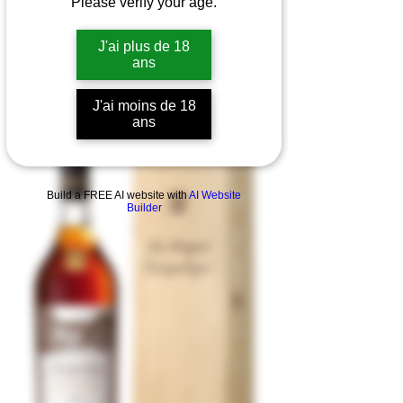
Please verify your age.
J'ai plus de 18
ans
J'ai moins de 18
ans
Build a FREE AI website with
AI Website
Builder