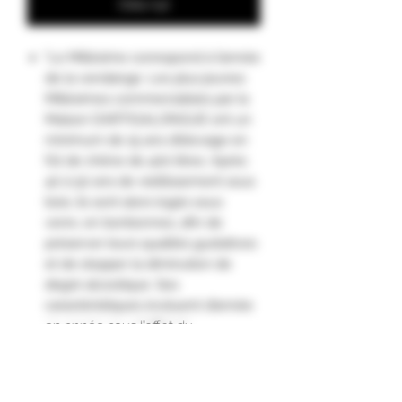
Osta nyt
"Le Millésime correspond à l’année
de la vendange. Les plus jeunes
Millésimes commercialisés par la
Maison DARTIGALONGUE ont un
minimum de 15 ans d’élevage en
fût de chêne de 400 litres. Après
40 à 50 ans de vieillissement sous
bois, ils sont alors logés sous
verre, en bonbonnes, afin de
préserver leurs qualités gustatives
et de stopper la diminution de
degré alcoolique. Ses
caractéristiques évoluent d’année
en année sous l’effet du
vieillissement et de la « part des
anges » (3 à 4% de pertes par
évaporation chaque année sous