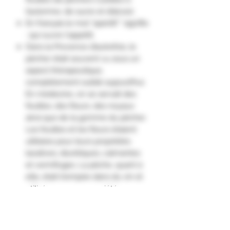
l’automne, de sucre et d’alcool.
En français le mot "apéritif " signifie
: qui ouvre l'appétit.
Dans la Provence d’autrefois, le
pêcher était souvent vu sous un
aspect thérapeutique,
complètement oublié aujourd’hui.
En médecine, on se servait des
feuilles, des fleurs, des noyaux
ainsi que de la gomme du pêcher.
Les feuilles et les fleurs étaient
utilisées pour leurs propriétés
laxatives, diurétiques, calmantes
et vermifuges. La pêche, quant à
elle, était trempée dans du vin et
utilisée pour ses propriétés
apéritives.
Le nom RinQuinQuin désigne en
provençal une boisson revigorante