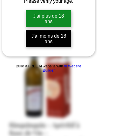
Please verify your age.
J'ai plus de 18
ans
J'ai moins de 18
ans
Build a FREE AI website with
AI Website
Builder
Rinquinquin - Apéritif à
Base de Vin -