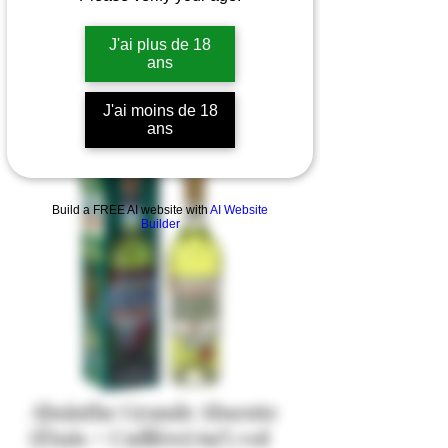
J'ai plus de 18
ans
J'ai moins de 18
ans
Build a FREE AI website with
AI Website
Builder
Absinthe Grande Absente
(Étuis + Cuillère) 69% vol