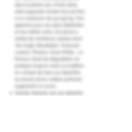
dans la plante qui, à forte dose,
était supposée rendre fou) est fixé
à un maximum de 35 mg/kg. Très
apprécié pour son goût d’absinthe
et ses reflets verts, cet alcool a
séduit de nombreux artistes dont
Van Gogh, Baudelaire, Toulouse-
Lautrec, Picasso, Oscar Wilde... Le
fameux rituel de dégustation se
pratique toujours selon la tradition,
en versant de l’eau sur l’absinthe,
au travers d’une cuillère perforée
supportant un sucre.
Grande Absente est une absinthe
très aromatique, intense et
complexe, avec une dominante
plantes, épices et une amertume
en fin de bouche. Sa différence
avec Absente : très peu sucrée,