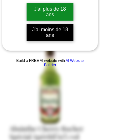
J'ai plus de 18
ans
J'ai moins de 18
ans
Build a FREE AI website with
AI Website
Builder
Absinthe Cherry Rocher
Spécial Apéritif 65% vol