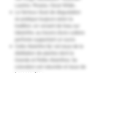
Lautrec, Picasso, Oscar Wilde...
Le fameux rituel de dégustation
se pratique toujours selon la
tradition, en versant de l’eau sur
l’absinthe, au travers d’une cuillère
perforée supportant un sucre.
Cette Absinthe 65° est issue de la
distillation de plantes dont la
Grande et Petite Absinthes. Sa
coloration est naturelle et issue de
la macération.
La distillerie Cherry Rocher écrit
les plus belles pages de son
histoire en élaborant dans ses
alambics centenaires en cuivre cet
apéritif mythique. Sélection des
plantes, macération et distillation à
la Côte Saint-André suivant la
recette ancestrale."