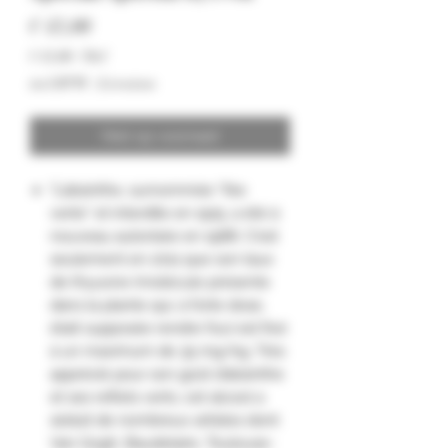
Prijs
€ 43,00
€ 43,00
/
70cl
€ 43,00
incl.BTW
|
Livraison
per
70
Centiliters
Niet op voorraad
"L’absinthe, surnommée “fée
verte” et interdite en 1915, a été à
nouveau autorisée en 1988. C'est
seulement en 2011 que son taux
de thyuone (molécule présente
dans la plante qui, à forte dose,
était supposée rendre fou) est fixé
à un maximum de 35 mg/kg. Très
apprécié pour son goût d’absinthe
et ses reflets verts, cet alcool a
séduit de nombreux artistes dont
Van Gogh, Baudelaire, Toulouse-