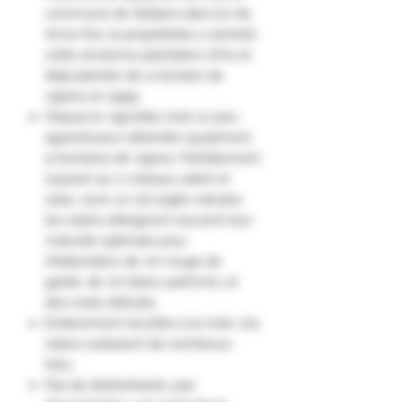
commune de Seillans dans le Var,
Anne Dor, la propriétaire a racheté
cette ancienne plantation d'Iris et
déjà plantée de 4 hectare de
vignes en 1999.
Depuis le vignoble s'est un peu
agrandi pour atteindre quasiment
9 hectares de vignes. Parfaitement
exposé sur 2 coteaux adret et
ubac, avec un sol argilo calcaire,
les raisins atteignent souvent leur
maturité optimale pour
l'élaboration de vin rouge de
garde, de vin blanc parfumé, et
des rosés délicats.
Entièrement récoltés à la main, les
raisins subissent de nombreux
tries.
Pas de désherbants, pas