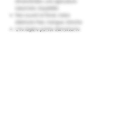
d’insecticides, une agriculture
raisonnée, traçabilité.
Nez ouvert et floral, notes
d’abricots frais, mangue, brioche.
Une légère pointe d’amertume
typique du Rolle de Provence
prolonge la persistance
aromatique."
Appellation D'Origine Protégée
Côtes de Provence
Cépage
Rolle 100% dont 24% vinifié et
PHOTO NON
élevé en barriques de chêne.
CONTRACTUELLE
Les Millésimes et les quantités