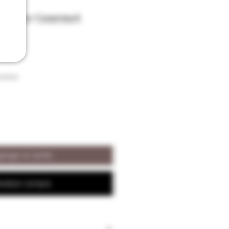
Catrice Gourmet
raison
regar al carrito
ealizar compra