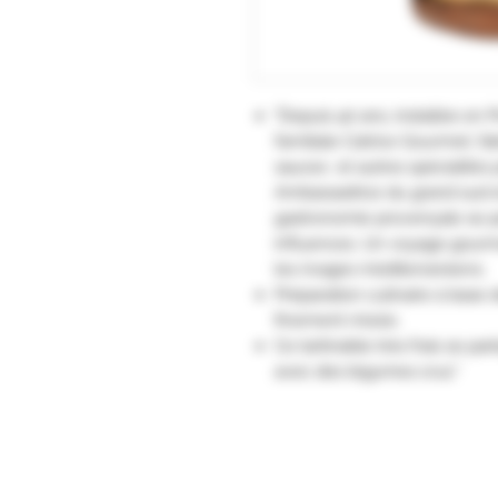
"Depuis 40 ans, installée en P
familiale Catrice Gourmet, fa
sauces et autres spécialités 
Ambassadrice du grand sud e
gastronomie provençale se p
influences. Un voyage gourm
les rivages méditerranéens.
Préparation culinaire à base 
finement mixée.
Ce tartinable très frais se part
avec des légumes crus."