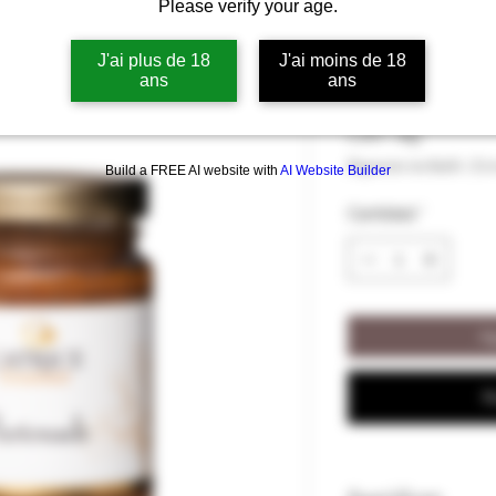
Please verify your age.
Thoïonade - 
J'ai plus de 18
J'ai moins de 18
ans
ans
Precio
5,50 €
5,50 €
/
80g
5,50 €
Impuesto incluido
|
Liv
Build a FREE AI website with
AI Website Builder
por
80
Cantidad
*
Gramos
Ag
R