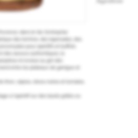
Ingrédients
Thon (thon listao 4
(POISSON), tomates 
noires, huile d'oliv
rovence, dans le Var, l’entreprise
ail, poivre.
brique des terrines, des tapenades, des
Tenir au frais aprè
provençales pour apéritifs et buffets.
t des saveurs authentiques, la
erpétue et évolue au gré des
and entre les plateaux de garrigue et
de thon, câpres, olives noires et tomates,
age à l'apéritif sur des taosts grillés ou