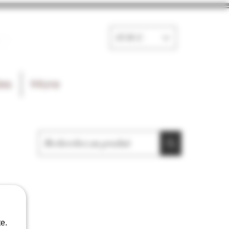
e
EUR (€)
les
More
e.