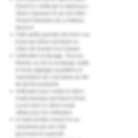
Grand Cru vinifié par le talentueux
Olivier Cazenave et son ami Marc
Vincent (Domaine de La Paleine,
Saumur).
Cette petite parcelle d'environ 1 ha
louée par Olivier est située au
milieu de Grands Crus Classés.
Vinification et élevage : Pour les
Merlots, on trie la vendange, érafle
et foule; pigeages quotidiens et
macérations de 3 semaines du fait
de tannins puissants.
Vinification pour moitié en demi-
muids (barrique 500 litres) à fond
ouvert 100% en demi-muids
utilisés pour les vinification.
Ce Saint-Emilion Grand Cru se
caractérise par son côté
gourmand et expressif.