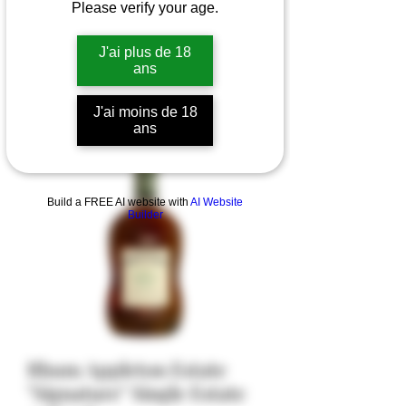
Please verify your age.
J'ai plus de 18
ans
J'ai moins de 18
ans
Build a FREE AI website with
AI Website
Builder
Rhum Appleton Estate
"Signature" Single Estate