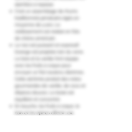
alambics à repasse.
C'est un assemblage de rhums
traditionnels jamaïcains âgés en
moyenne de 4 ans. Le
vieillissement est réalisé en fûts
de chêne américain.
Le nez est puissant et expressif,
l’orange est projetée loin du verre.
Le bois et la vanille font équipe
avec les fruits à coque pour
envoyer un flot soutenu d’arômes.
Cette alchimie produit des notes
gourmandes de vanille, de coco et
d’épices douces. Le boisé est
équilibré et concentré.
En bouche, les fruits à coque, le
bois et les épices offrent une
entrée en matière des plus
saisissantes. On note ça et là des