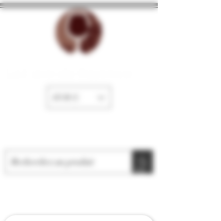
La Cave de Fayence
EUR (€)