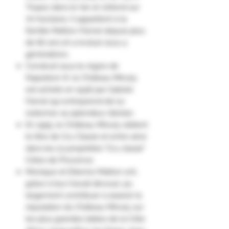
Tropez dans le Var et s'étend sur
70 hectares. Il appartient à la
famille Matton-Farnet depuis plus
de 80 ans et a évolué sous 4
générations.
Construit sous le règne de
Napoléon III, le Château Minuty
est acheté en 1936 par Gabriel
Farnet qui entreprend de lui
redonner sa splendeur d’antan.
En 1955, le Château Minuty obtient
le titre de Cru Classé et entre ainsi
dans les 23 propriétés "Cru classé"
Côtes de Provence.
Monique et Etienne Matton ont,
grâce à leur travail dévoué, pu
largement contribuer à asseoir la
réputation du Château Minuty sur
les plus grandes tables de la Côte