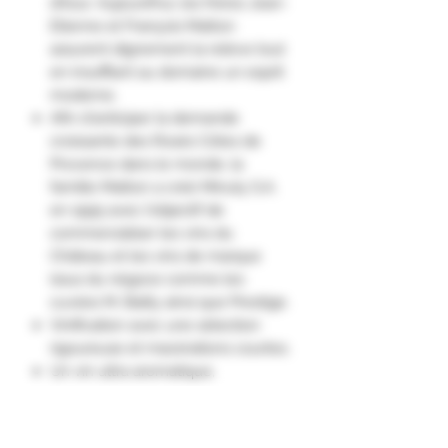
d’Azur. Aujourd’hui, les frères Jean-
Etienne et François Matton
assurent dignement la relève tout
en insufflant au domaine un esprit
moderne.
Afin d'anticiper la demande
croissante des Rosés Côtes de
Provence dans le monde, la
famille Matton a créé Minuty S.A.
en 1995 avec l'objectif de
commercialiser les vins du
Château et les vins de marque
issus du négoce comme les
cuvées M, Bailly ainsi que Prestige.
Vinification avec une sélection
rigoureuse et macérations courtes.
Un vin ultra aromatique,
accessible avec une profusion de
petits fruits rouges, airelles,
framboises, groseilles.