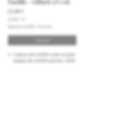
Pastille - Giffard 21% vol
Precio
23,00 €
23,00 €
/
1l
23,00 €
Impuesto incluido
|
Livraison
por
1
Litro
Agotado
"Liqueur de menthe verte au goût
typique de menthe poivrée, créée
par Emile Giffard en 1888.
Formulaire d'abonnement