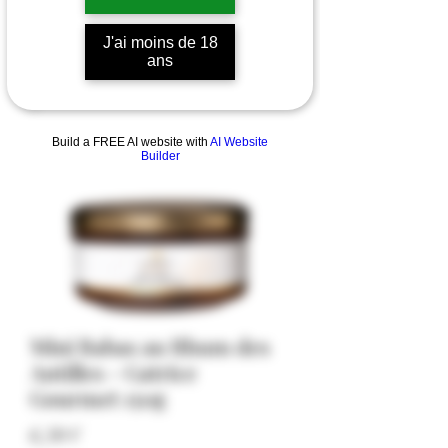
J'ai moins de 18
ans
Build a FREE AI website with
AI Website
Builder
Mini Babas au Rhum des
Antilles - Gatrice
Gourmet 150g
Precio
6,50 €