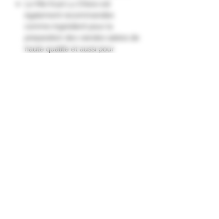
Le Mei Kuei Lu Chiew est
également recommandée
comme ingrédient pour la
préparation des viandes salées de
haute qualité et aussi pour
d'autres utilisations culinaires.
Le Mei Kuei Lu Chiew est idéal
également pour terminer vos
repas en le servant tempéré ou
mieux frais dans un shot ou
encore pour réaliser des cocktails."
Formulaire d'abonnement