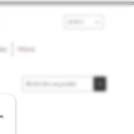
e
EUR (€)
les
More
e.