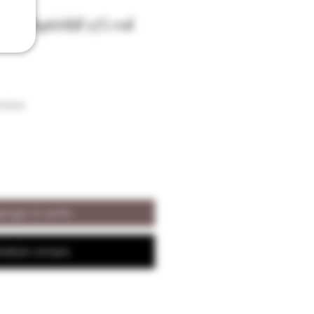
co Apéritif 13% vol
raison
regar al carrito
ealizar compra