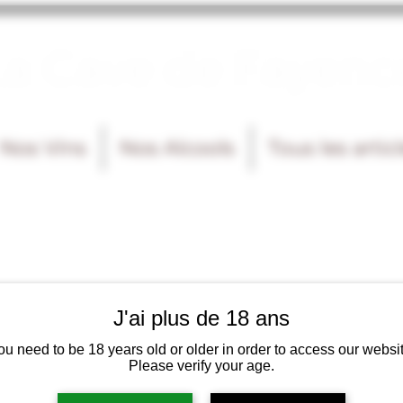
La Cave de Fayenc
Nos Vins
Nos Alcools
Tous les artic
J'ai plus de 18 ans
ou need to be 18 years old or older in order to access our websit
Please verify your age.