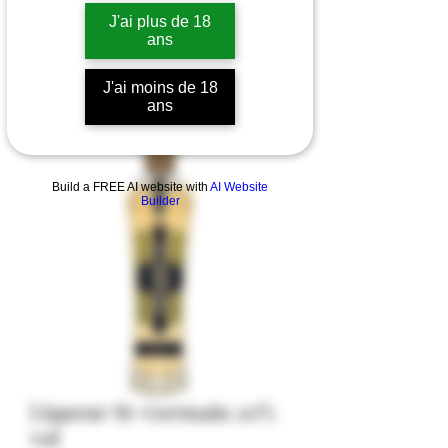
J'ai plus de 18
ans
J'ai moins de 18
ans
Build a FREE AI website with
AI Website
Builder
Liqueur St-Germain 20%
vol