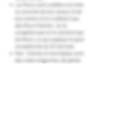
Les fleurs sont cueillies à la main
au sommet de leur saveur et de
leur arôme et ils n'utilisent que
des fleurs fraîches ; ils ne
congèlent pas et ne sèchent pas
les fleurs, ce qui explique le goût
exceptionnel du St-Germain.
Nez : Intense et aromatique avec
des notes d'agrumes, de pêche
blanche avec une tonalité florale
remarquable.
Le palais : Plein et fruité avec des
notes de pamplemousse, de poire
et de fruits tropicaux avec un
soupçon de chèvrefeuille.
Finale : Longue, persistante et
rafraîchissante."