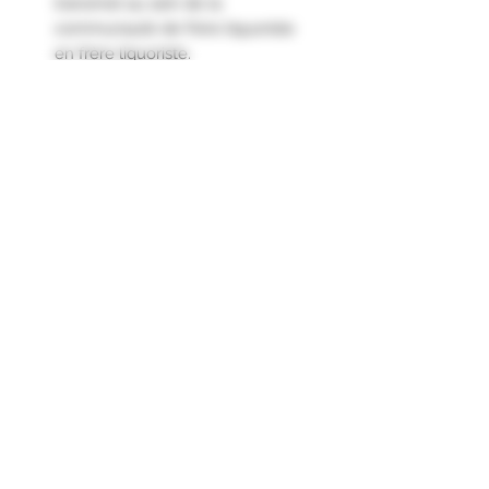
transmet au sein de la
communauté de frère liquoriste
en frère liquoriste.
Une partie de ces plantes sont
cultivées et sélectionnées sur l'île.
Se déguste à température
ambiante ou glacée, en digestif ou
en cocktail."
Formulaire d'abonnement
Envoyer