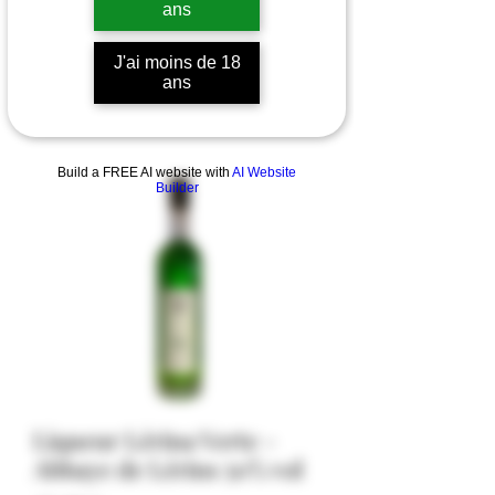
ans
J'ai moins de 18
ans
Build a FREE AI website with
AI Website
Builder
Liqueur Lérina Verte -
Abbaye de Lérins 50% vol