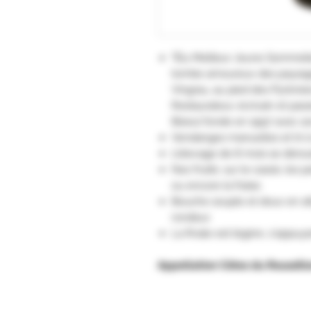
"Élu Meilleur Jeune Sommelie
tombe amoureux des paysage
Vingrau, au pied des Pyrénées
Restaurateur, écrivain et pass
Bizeul fonde en 1997 avec s
Vendanges manuelles et tri à 
L’élevage de 8 mois se déroul
Nez fruité, sur le cassis, les p
ou encore la fraise.
Bouche souple et doux en att
rondeur.
La finale est légère, s'appuyan
Appellation Côtes du Roussill