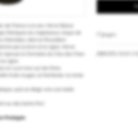
R
r de France à 21 ans, Hervé Bizeul
s féériques du majestueux cirque de
Cépages
 Orientales, dans le Roussillon.
ionné par la terre et la vigne, Hervé
Grenache 35%
PHOTO NON C
on épouse le Domaine du Clos des Fées.
Carignan 35%
la vigne.
Syrah 30%
Les Millésimes et
e en cuve inox sur lies fines.
selon nos stocks.
etits fruits rouges, la framboise, la cerise
aque, puis se dirige vers une belle
t sur des tanins fins."
on Protégée