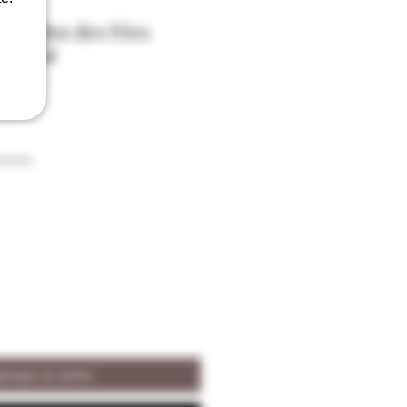
 du Clos des Fées
,5% vol
raison
regar al carrito