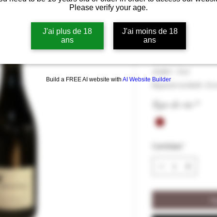
Please verify your age.
Les Sorcières
rouge 2023 13
J'ai plus de 18
J'ai moins de 18
ans
ans
Precio
18,00 €
18,00 €
/
75cl
Build a FREE AI website with
AI Website Builder
18,00 €
Impuesto incluido
|
Liv
por
75
Type de vin
*
Centilitros
Cantidad
*
Ag