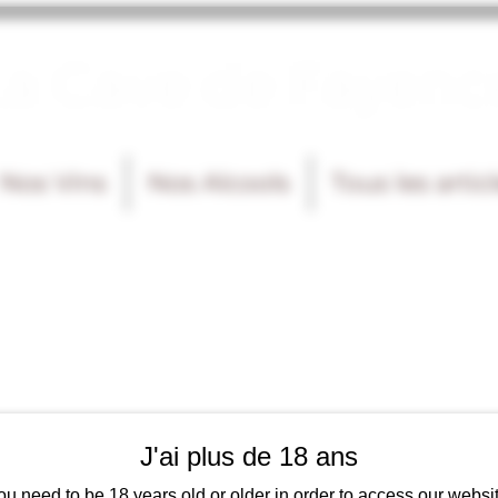
La Cave de Fayenc
Nos Vins
Nos Alcools
Tous les artic
J'ai plus de 18 ans
ou need to be 18 years old or older in order to access our websit