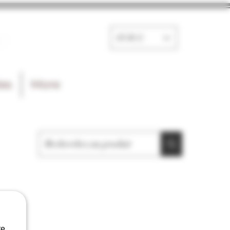
e
EUR (€)
les
More
e.