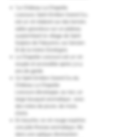
"Le Château La Chapelle
Lescours, Saint-Emilion Grand Cru,
est un vin élaboré sur des terroirs
sablo-graveleux sur un plateau
surplombant le village de Saint
Sulpice de Faleyrens, sur l’ancien
lit de la rivière Dordogne.
La Chapelle Lescours est un vin
souple et accessible après 3 à 4
ans de garde.
Ce Saint Emilion Grand Cru du
Château La Chapelle
Lescours développe, au nez, un
large bouquet aromatique : avec
des notes de prune, de mûre,
d'anis.
En bouche, ce vin rouge exprime
une jolie finesse aromatique. ifié
dans une optique d’extraction