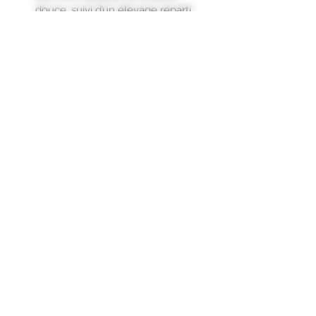
douce, suivi d’un élevage réparti
entre barriques de chênes français
et foudres."
Titre à 14% vol
Cépages
90% Merlot
PHOTO NON
10% Cabernet-Franc
CONTRACTUELLE
Les Millésimes et les quantités
peuvent changer selon nos stocks.
Formulaire d'abonnement