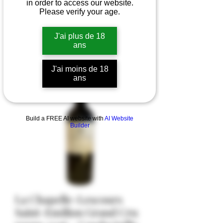
in order to access our website.
Please verify your age.
J'ai plus de 18
ans
J'ai moins de 18
ans
Build a FREE AI website with
AI Website
Builder
La Chapelle-Lescours
Saint-Emilion Grand Cru