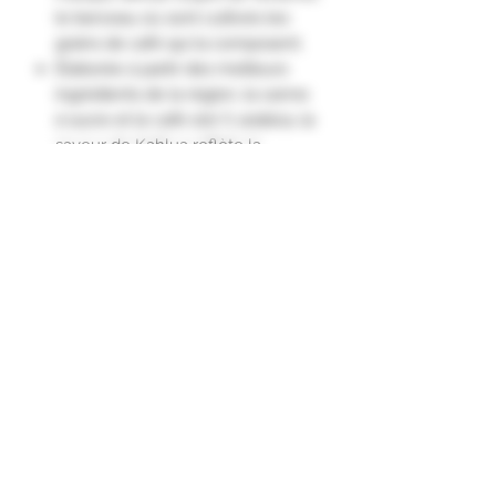
le berceau où sont cultivés les
grains de café qui la composent.
Élaborée à partir des meilleurs
ingrédients de la région, la canne
à sucre et le café 100 % arabica, la
saveur de Kahlua reflète la
diversité de l'endroit dont elle est
issue.
Kahlua se caractérise par des
notes de café doux-amer, de
châtaignes grillées et des arômes
de café noir et de beurre."
Formulaire d'abonnement