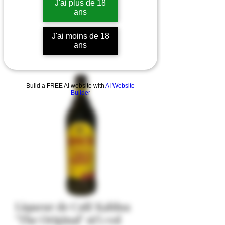
J'ai plus de 18
ans
J'ai moins de 18
ans
Build a FREE AI website with
AI Website
Builder
Liqueur de Café Kahlua
"The Original" 16% vol