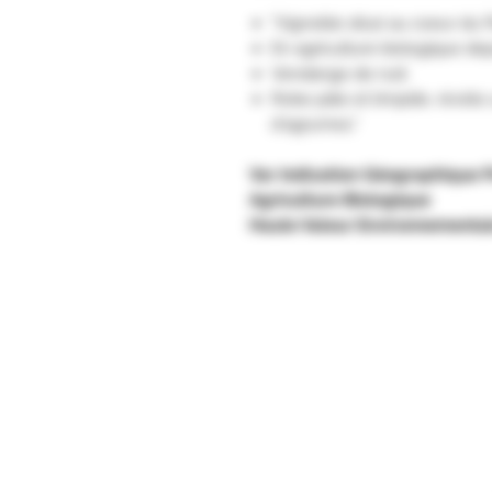
"Vignoble situé au coeur du P
En agriculture biologique dep
Vendange de nuit.
Robe pâle et limpide, révèle 
d'agrumes."
Var Indication Géographique 
Agriculture Biologique
Haute Valeur Environnementa