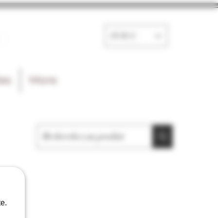
e
EUR (€)
les
More
e.