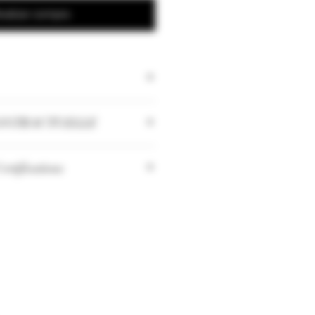
ealizar compra
ONTRACTUELLE
 les quantités peuvent changer
rtifications
riculture Biologique
oitation Haute Valeur
ale