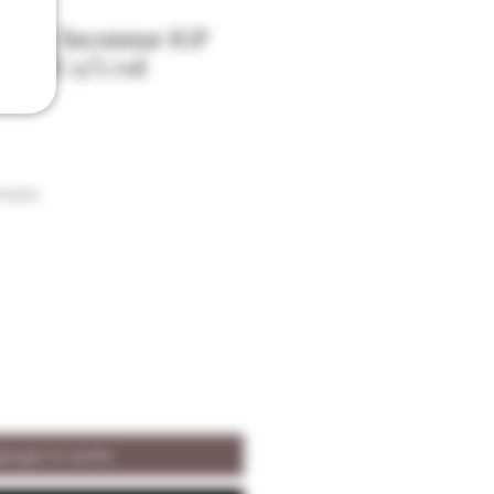
gent L'Inconnue IGP
o/HVE 12% vol
raison
regar al carrito