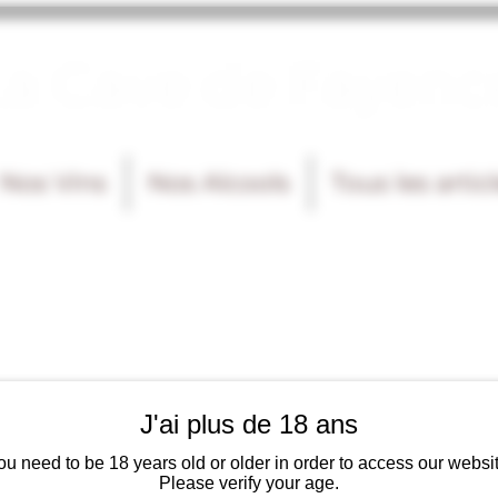
La Cave de Fayenc
Nos Vins
Nos Alcools
Tous les artic
J'ai plus de 18 ans
ou need to be 18 years old or older in order to access our websit
Please verify your age.