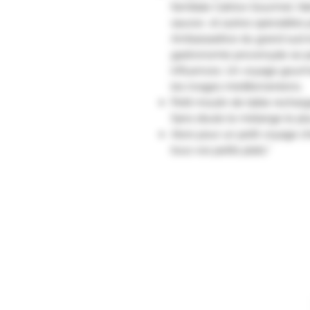
familiale Catrice Gourmet, fa
sauces et autres spécialités 
Ambassadrice du grand sud e
gastronomie provençale se p
influences. Un voyage gourm
les rivages méditerranéens.
Petit moulin de table rechar
Sans doute le mélange le plus
Alors pour un petit voyage ch
tous vos petits plats."