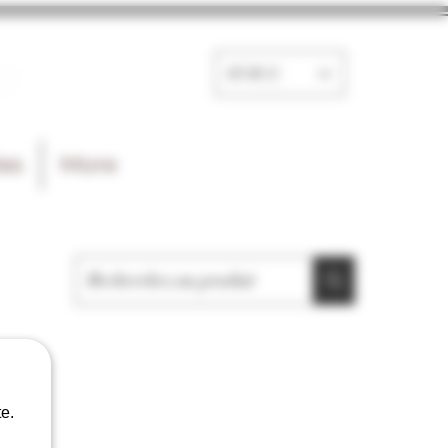
e
EUR (€)
les
More
e.