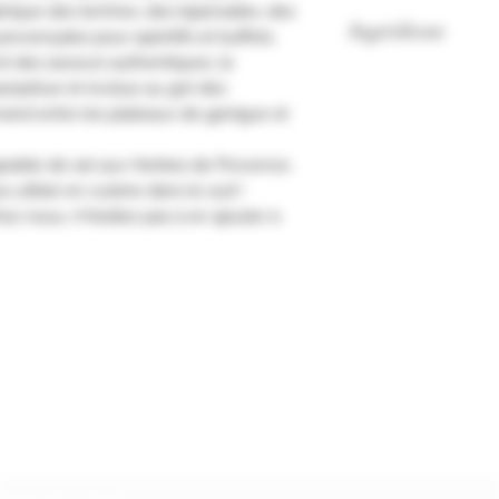
brique des terrines, des tapenades, des
Ingrédients
provençales pour apéritifs et buffets.
t des saveurs authentiques, la
Gros sel de Médite
erpétue et évolue au gré des
provence 10.3% (rom
and entre les plateaux de garrigue et
sarriette).
geable de sel aux Herbes de Provence.
 utilisé en cuisine dans le sud !
ez nous, n'hésitez pas à en ajouter à
Formulaire d'abonnement