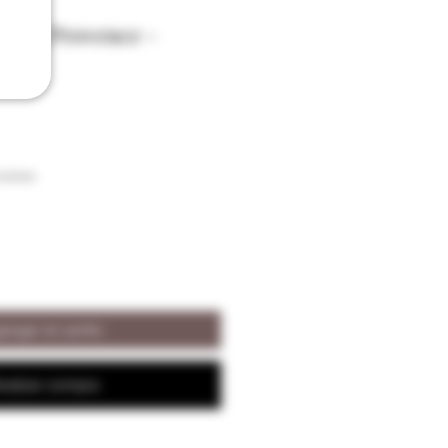
es De Provence -
met
raison
regar al carrito
ealizar compra