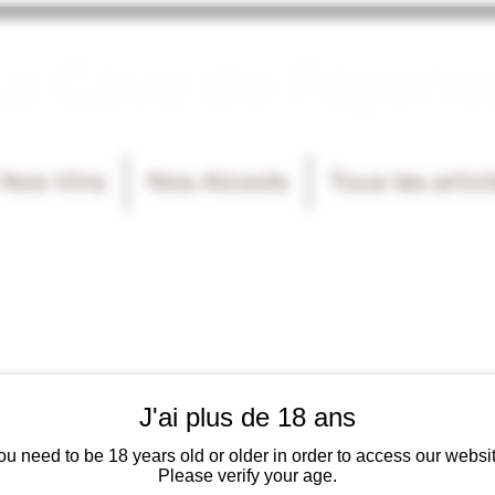
La Cave de Fayenc
Nos Vins
Nos Alcools
Tous les artic
J'ai plus de 18 ans
ou need to be 18 years old or older in order to access our websit
Please verify your age.