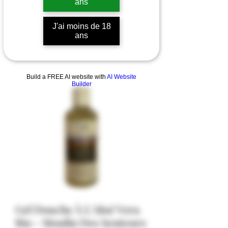
ans
J'ai moins de 18
ans
Build a FREE AI website with
AI Website
Builder
Gel Douche À L'Aloé Vera
Bio - Moulin Des Senteurs