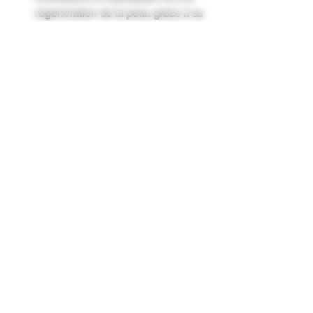
régénération de la peau grâce à sa
forte teneur en actifs aminés."
Informations
Sans colorant
Sans MIT
Sans sulfate
Sans paraben
Formulaire d'abonnement
Envoyer