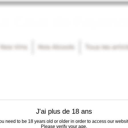
La Cave de Fayenc
Nos Vins
Nos Alcools
Tous les artic
J'ai plus de 18 ans
ou need to be 18 years old or older in order to access our websit
Please verify your age.