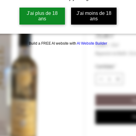
Eau-de-Vie de
J'ai plus de 18
J'ai moins de 18
Metté 45% vol
ans
ans
Precio
79,00 €
Build a FREE AI website with
AI Website Builder
79,00 €
/
35cl
79,00 €
Impuesto incluido
|
Liv
por
35
Cantidad
*
Centilitros
Ag
R