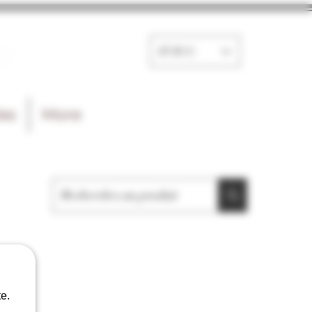
e
EUR (€)
les
More
e.