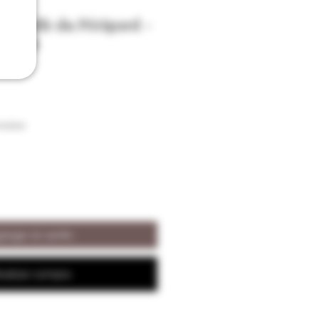
 Truffe du Périgord -
 +Étui
raison
regar al carrito
ealizar compra