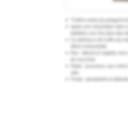
"Truffes noires du perigord ré
Après une macération dans un
distillées une fois dans des 
Ce spiritueux de truffe est vi
d’être embouteillé.
Nez : délicat et végétal, av
de sous bois.
Palais : savoureux, aux notes 
salé.
Finale : persistante et délicate