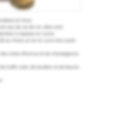
coltées en hiver.
e eau de vie de vin, elles sont
alambics à repasse en cuivre.
eilli au moins un an en cuve inox avant
ec des notes d’humus et de champignons
de truffe cuite, de bouillon et de beurre
."